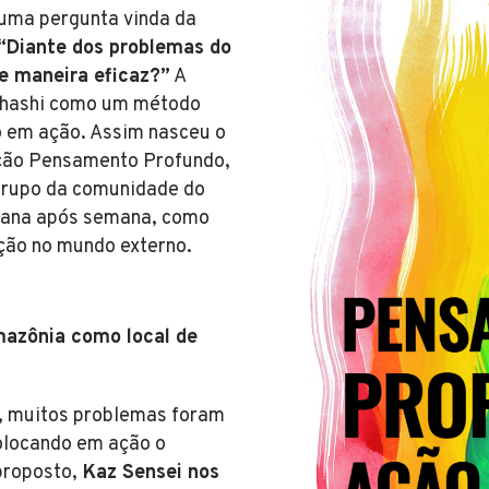
 uma pergunta vinda da
“Diante dos problemas do
e maneira eficaz?”
A
ahashi como um método
o em ação. Assim nasceu o
ação Pensamento Profundo,
grupo da comunidade do
mana após semana, como
ção no mundo externo.
mazônia como local de
, muitos problemas foram
olocando em ação o
proposto,
Kaz Sensei nos