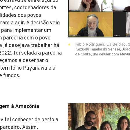
 estava se entrelaçando
Fortes, coordenadores da
lidades dos povos
ram a agir. A decisão veio
s para implementar um
m parceria com o povo
Fábio Rodrigues, Lia Beltrão, 
 já desejava trabalhar há
Kazuaki Tanahashi Sensei, João
022, foi selada a parceria
de Claire, um celular com Mayum
omeçamos a desenhar o
 território Puyanawa e a
e fundos.
agem à Amazônia
vital conhecer de perto a
 parceiro. Assim,