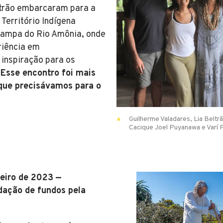
ltrão embarcaram para a
Território Indígena
Kampa do Rio Amônia, onde
riência em
inspiração para os
.
Esse encontro foi mais
 que precisávamos para o
Guilherme Valadares, Lia Beltr
Cacique Joel Puyanawa e Varí
eiro de 2023 —
ação de fundos pela