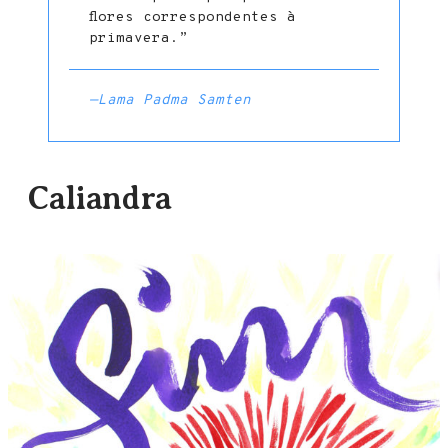
flores correspondentes à
primavera.”
—Lama Padma Samten
Caliandra