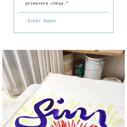
primavera chega.”
—Eihei Dogen